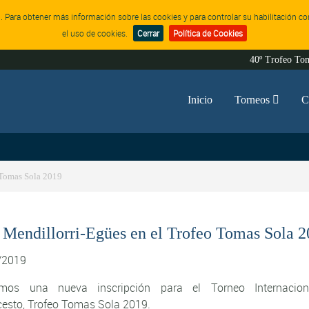
ón. Para obtener más información sobre las cookies y para controlar su habilitación 
el uso de cookies.
Cerrar
Política de Cookies
40º Trofeo To
Inicio
Torneos

C
 Tomas Sola 2019
 Mendillorri-Egües en el Trofeo Tomas Sola 
/2019
imos una nueva inscripción para el Torneo Internacio
esto, Trofeo Tomas Sola 2019.