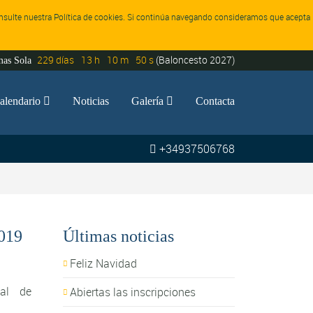
consulte nuestra Política de cookies. Si continúa navegando consideramos que acepta
229
días
13
h
10
m
49
s
(Baloncesto 2027)
mas Sola
alendario

Noticias
Galería

Contacta
+34937506768
2019
Últimas noticias
Feliz Navidad
nal de
Abiertas las inscripciones