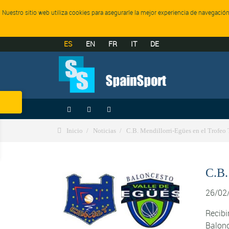
Nuestro sitio web utiliza cookies para asegurarle la mejor experiencia de navegaci
ES
EN
FR
IT
DE




Inicio
Noticias
C.B. Mendillorri-Egües en el Trofeo
C.B.
26/02
Recib
Balonc