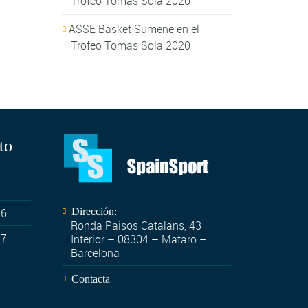
Trofeo Tomas Sola 2020
ASSE Basket Sumene en el
Trofeo Tomas Sola 2020
to
06
Dirección:
Ronda Paisos Catalans, 43
07
Interior – 08304 – Mataro –
Barcelona
Contacta