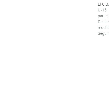
El C.B
U-16 
partic
Desde 
mucha 
Seguim