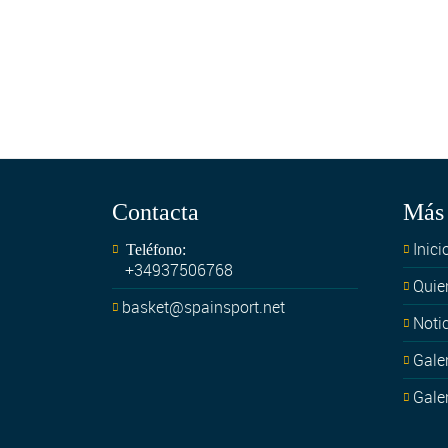
Contacta
Más 
Inici
Teléfono:
+34937506768
Quie
basket@spainsport.net
Noti
Gale
Gale