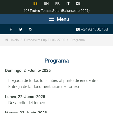
ES
EN
FR
IT
DE
40º Trofeo Tomas Sola
(Baloncesto 2027)
Menu
+34937506768



Inicio
Eurobasket Cup 21.06-27.06
Programa

Programa
Domingo, 21-Junio-2026
Llegada de todos los clubes al punto de encuentro.
Entrega de la documentación del torneo.
Lunes, 22-Junio-2026
Desarrollo del torneo.
Martes, 23-Junio-2026