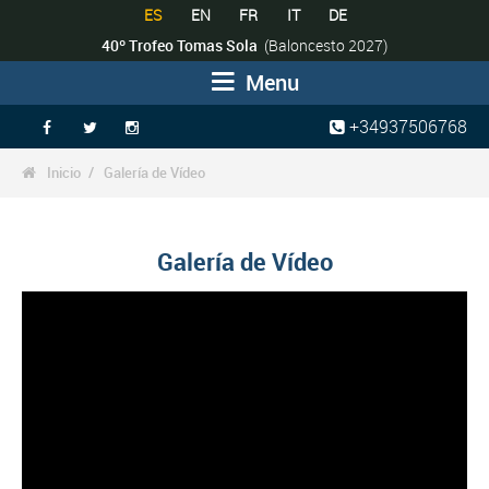
ES
EN
FR
IT
DE
40º Trofeo Tomas Sola
(Baloncesto 2027)
Menu
+34937506768



Inicio
Galería de Vídeo

Galería de Vídeo